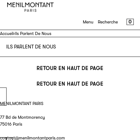
IGNORER ET PASSER AU CONTENU
MENU
FERMER
PANI
0
Menu
Recherche
S'inscrire
Accueil
›
Ils Parlent De Nous
Se connecter
ILS PARLENT DE NOUS
Shop
Journal
RETOUR EN HAUT DE PAGE
A propos
RETOUR EN HAUT DE PAGE
Contact
MENILMONTANT PARIS
77 Bd de Montmorency
75016 Paris
contact@menilmontantparis.com