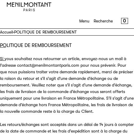
IGNORER ET PASSER AU CONTENU
MENU
FERMER
PANI
0
Menu
Recherche
S'inscrire
Accueil
›
POLITIQUE DE REMBOURSEMENT
Se connecter
POLITIQUE DE REMBOURSEMENT
Shop
Si vous souhaitez nous retourner un article, envoyez-nous un mail à
Journal
l'adresse contact@menilmontantparis.com pour nous prévenir. Pour
que nous puissions traiter votre demande rapidement, merci de préciser
la raison du retour et s'il s'agit d'une demande d'échange ou de
A propos
remboursement. Veuillez noter que s'il s'agit d'une demande d'échange,
les frais de livraison de la commande d'échange vous seront offerts
Contact
uniquement pour une livraison en France Métropolitaine. S'il s'agit d'une
demande d'échange hors France Métropolitaine, les frais de livraison de
la nouvelle commande reste à la charge du Client.
Les retours/échanges sont acceptés dans un délai de 14 jours à compter
de la date de commande et les frais d'expédition sont à la charge du