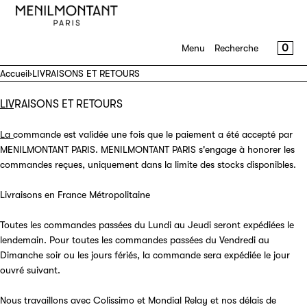
IGNORER ET PASSER AU CONTENU
MENU
FERMER
PANI
0
Menu
Recherche
S'inscrire
Accueil
›
LIVRAISONS ET RETOURS
Se connecter
LIVRAISONS ET RETOURS
Shop
La commande est validée une fois que le paiement a été accepté par
Journal
MENILMONTANT PARIS. MENILMONTANT PARIS s'engage à honorer les
commandes reçues, uniquement dans la limite des stocks disponibles.
A propos
Livraisons en France Métropolitaine
Contact
Toutes les commandes passées du Lundi au Jeudi seront expédiées le
lendemain. Pour toutes les commandes passées du Vendredi au
Dimanche soir ou les jours fériés, la commande sera expédiée le jour
ouvré suivant.
Nous travaillons avec Colissimo et Mondial Relay et nos délais de