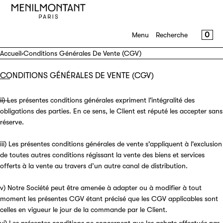
IGNORER ET PASSER AU CONTENU
MENU
FERMER
PANI
0
Menu
Recherche
S'inscrire
Accueil
›
Conditions Générales De Vente (CGV)
Se connecter
CONDITIONS GÉNÉRALES DE VENTE (CGV)
Shop
ii) Les présentes conditions générales expriment l'intégralité des
Journal
obligations des parties. En ce sens, le Client est réputé les accepter sans
réserve.
A propos
iii) Les présentes conditions générales de vente s'appliquent à l'exclusion
de toutes autres conditions régissant la vente des biens et services
Contact
offerts à la vente au travers d’un autre canal de distribution.
v) Notre Société peut être amenée à adapter ou à modifier à tout
moment les présentes CGV étant précisé que les CGV applicables sont
celles en vigueur le jour de la commande par le Client.