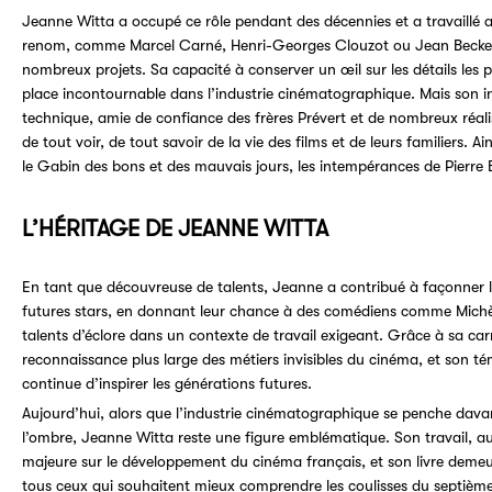
Jeanne Witta a occupé ce rôle pendant des décennies et a travaillé a
renom, comme Marcel Carné, Henri-Georges Clouzot ou
Jean Becke
nombreux projets. Sa capacité à conserver un œil sur les détails les p
place incontournable dans l’industrie cinématographique. Mais son inf
technique, amie de confiance des frères Prévert et de nombreux réalis
de tout voir, de tout savoir de la vie des films et de leurs familiers. 
le Gabin des bons et des mauvais jours, les intempérances de Pierre B
L’HÉRITAGE DE JEANNE WITTA
En tant que découvreuse de talents, Jeanne a contribué à façonner l
futures stars, en donnant leur chance à des comédiens comme Michè
talents d’éclore dans un contexte de travail exigeant. Grâce à sa carri
reconnaissance plus large des métiers invisibles du cinéma, et son 
continue d’inspirer les générations futures.
Aujourd’hui, alors que l’industrie cinématographique se penche dava
l’ombre, Jeanne Witta reste une figure emblématique. Son travail, auss
majeure sur le développement du cinéma français, et son livre deme
tous ceux qui souhaitent mieux comprendre les coulisses du septième